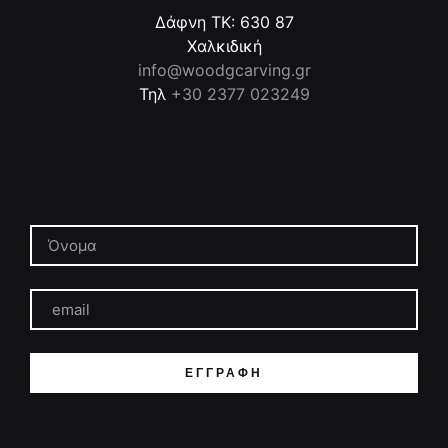
Δάφνη ΤΚ: 630 87
Χαλκιδική
info@woodgcarving.gr
Τηλ
+30 2377 023249
ΕΓΓΡΑΦΉ