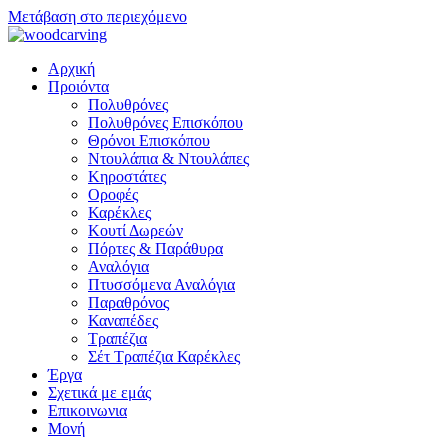
Μετάβαση στο περιεχόμενο
Αρχική
Προιόντα
Πολυθρόνες
Πολυθρόνες Επισκόπου
Θρόνοι Επισκόπου
Ντουλάπια & Ντουλάπες
Κηροστάτες
Οροφές
Καρέκλες
Κουτί Δωρεών
Πόρτες & Παράθυρα
Αναλόγια
Πτυσσόμενα Αναλόγια
Παραθρόνος
Καναπέδες
Τραπέζια
Σέτ Τραπέζια Καρέκλες
Έργα
Σχετικά με εμάς
Επικοινωνια
Μονή