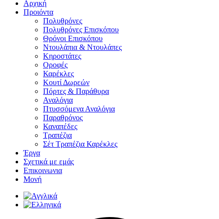
Αρχική
Προιόντα
Πολυθρόνες
Πολυθρόνες Επισκόπου
Θρόνοι Επισκόπου
Ντουλάπια & Ντουλάπες
Κηροστάτες
Οροφές
Καρέκλες
Κουτί Δωρεών
Πόρτες & Παράθυρα
Αναλόγια
Πτυσσόμενα Αναλόγια
Παραθρόνος
Καναπέδες
Τραπέζια
Σέτ Τραπέζια Καρέκλες
Έργα
Σχετικά με εμάς
Επικοινωνια
Μονή