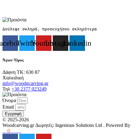
Δούλεψε σκληρά, προσευχήσου σκληρότερα
acebook
Twitter
Youtube
Instagram
Linkedin
Ἅγιον Ὄρος
Δάφνη ΤΚ: 630 87
Χαλκιδική
info@woodgcarving.gr
Τηλ
+30 2377 023249
Όνομα
Email
Εγγραφή
©
2025-2026
Woodcarving.gr
Δωρητές: Ingenious Solutions Ltd
. Powered By
36
0
www