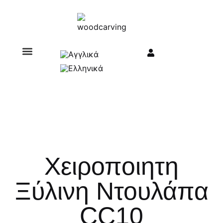
Σχετικά με εμάς
Χειροποιητη
Ξύλινη Ντουλάπα
CC10