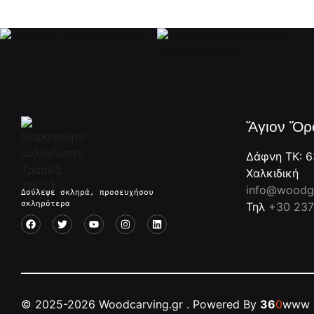
Ἅγιον Ὄρ
Δάφνη ΤΚ: 6
Χαλκιδική
info@woodgc
Δούλεψε σκληρά, προσευχήσου 
σκληρότερα
Τηλ
+30 237
©
2025-2026
Woodcarving.gr
. Powered By
36
0
www