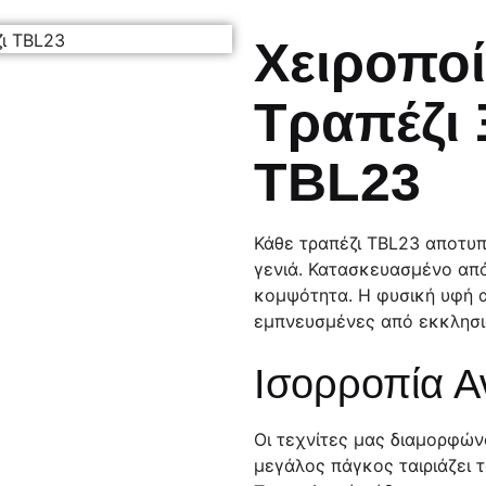
Χειροποί
Τραπέζι
TBL23
Κάθε τραπέζι TBL23 αποτυπ
γενιά. Κατασκευασμένο από
κομψότητα. Η φυσική υφή α
εμπνευσμένες από εκκλησι
Ισορροπία Α
Οι τεχνίτες μας διαμορφών
μεγάλος πάγκος ταιριάζει 