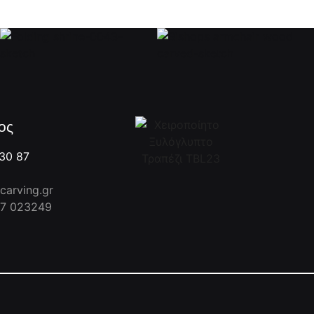
ος
30 87
arving.gr
7 023249