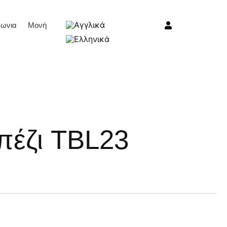
νωνια
Μονή
πέζι TBL23