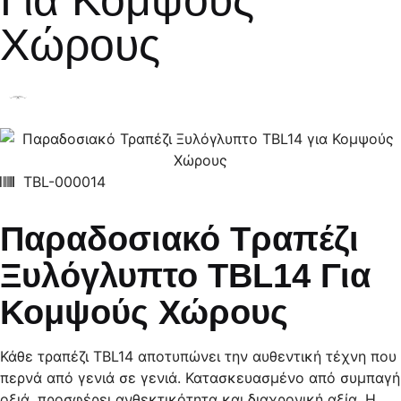
Για Κομψούς
Χώρους
TBL-000014
Παραδοσιακό Τραπέζι
Ξυλόγλυπτο TBL14 Για
Κομψούς Χώρους
Κάθε τραπέζι TBL14 αποτυπώνει την αυθεντική τέχνη που
περνά από γενιά σε γενιά. Κατασκευασμένο από συμπαγή
οξιά, προσφέρει ανθεκτικότητα και διαχρονική αξία. Η