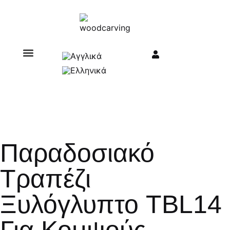
Σχετικά με εμάς
Παραδοσιακό
Τραπέζι
Ξυλόγλυπτο TBL14