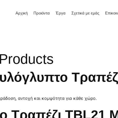
Αρχική
Προιόντα
Έργα
Σχετικά με εμάς
Επικοι
Products
Ξυλόγλυπτο Τραπέζ
αράδοση, αντοχή και κομψότητα για κάθε χώρο.
ο Τραπέζι TBL21 Μ