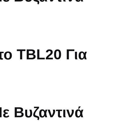
ο TBL20 Για
ε Βυζαντινά