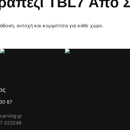
ραπέζι TBL7 Από 
ράδοση, αντοχή και κομψότητα για κάθε χώρο.
ος
30 87
arving.gr
7 023249