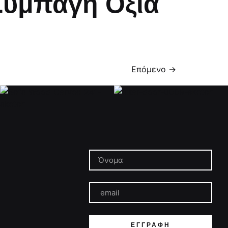
Συμπαγη Οξιά
Επόμενο
→
ΕΓΓΡΑΦΉ