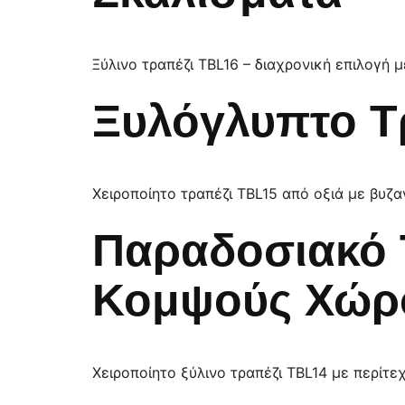
Ξύλινο τραπέζι TBL16 – διαχρονική επιλογή μ
Ξυλόγλυπτο Τ
Χειροποίητο τραπέζι TBL15 από οξιά με βυζα
Παραδοσιακό 
Κομψούς Χώρ
Χειροποίητο ξύλινο τραπέζι TBL14 με περίτεχ