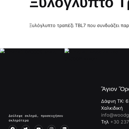
Ξυλόγλυπτο Τ
Ξυλόγλυπτο τραπέζι TBL7 που συνδυάζει πα
Ἅγιον Ὄρ
Δάφνη ΤΚ: 6
Χαλκιδική
info@woodgc
Δούλεψε σκληρά, προσευχήσου 
σκληρότερα
Τηλ
+30 237