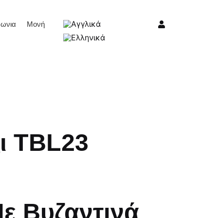
νωνια
Μονή
ι TBL23
ε Βυζαντινά